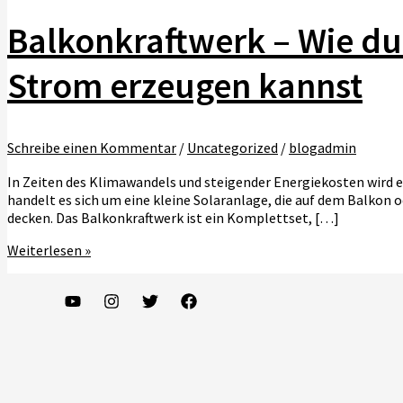
Balkonkraftwerk – Wie du
Strom erzeugen kannst
Schreibe einen Kommentar
/
Uncategorized
/
blogadmin
In Zeiten des Klimawandels und steigender Energiekosten wird es
handelt es sich um eine kleine Solaranlage, die auf dem Balkon 
decken. Das Balkonkraftwerk ist ein Komplettset, […]
Balkonkraftwerk
Weiterlesen »
–
Wie
du
mit
einer
Photovoltaik-
Anlage
auf