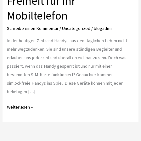
Freiheit für Ihr
Mobiltelefon
Schreibe einen Kommentar
/
Uncategorized
/
blogadmin
In der heutigen Zeit sind Handys aus dem täglichen Leben nicht
mehr wegzudenken. Sie sind unsere ständigen Begleiter und
erlauben uns jederzeit und überall erreichbar zu sein. Doch was
passiert, wenn das Handy gesperrt ist und nur mit einer
bestimmten SIM-Karte funktioniert? Genau hier kommen
simlockfreie Handys ins Spiel. Diese Geräte können mit jeder
beliebigen […]
Simlockfreie
Weiterlesen »
Handys
–
Freiheit
für