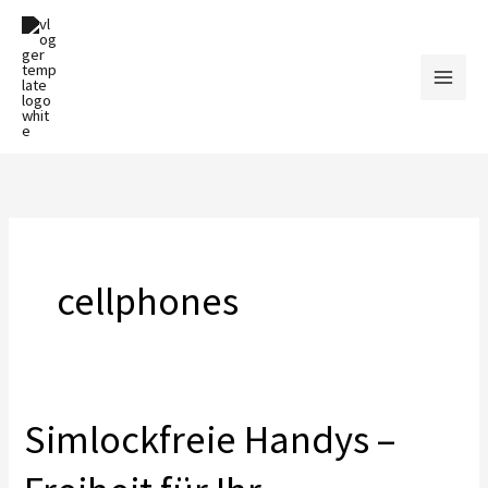
Zum
Inhalt
springen
cellphones
Simlockfreie Handys –