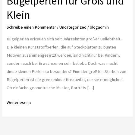
Bügelperlen für Groß und
Klein
Schreibe einen Kommentar
/
Uncategorized
/
blogadmin
Bügelperlen erfreuen sich seit Jahrzehnten großer Beliebtheit.
Die kleinen Kunststoffperlen, die auf Steckplatten zu bunten
Motiven zusammengesetzt werden, sind nicht nur bei Kindern,
sondern auch bei Erwachsenen sehr beliebt. Doch was macht
diese kleinen Perlen so besonders? Eine der größten Stärken von
Bügelperlen ist die grenzenlose Kreativität, die sie ermöglichen.
Ob einfache geometrische Muster, Porträts […]
Kreativität
Weiterlesen »
ohne
Grenzen:
Bügelperlen
für